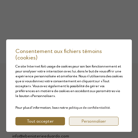
Consentement aux fichiers témoins
(cookies)
Ce site Internet fait usage de cookies pour son bon fonctionnement et
pour analyser votre interaction avec lui, dans le but de vous offrir une
expérience personnalisée et améliorée. Nous n'utiliserons des cookies
que si vous donnez votre consentement en cliquant sur «Tout
accepter». Vous avez également la possibilité de gérer vos
préférences en matière de cookies en accédant aux paramètres via
le bouton «Personnaliser».
Pour plus d’information, lisez notre
politique de confidentialité
.
2885 boul. Trudel Est, St‑Boniface‑de‑Shawinigan, Québec
G0X 2L0
Tout accepter
Personnaliser
819 655-0505
info@ebenisterieeduardo.com